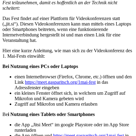
Fest teilzunehmen, damit es hoffentlich an der Technik nicht
scheitert:
Das Fest findet auf einer Plattform für Videokonferenzen statt
(„jit.si“). Diesen Videokonferenzen kann man mittels eines Laptops
oder Smartphones beitreten, wenn eine funktionierende
Internetverbindung hergestellt ist und man einen Link für eine
Veranstaltung hat.
Hier eine kurze Anleitung, wie man sich zu der Videokonferenz des
1. Mai-Fests einwählt:
Bei Nutzung eines PCs oder Laptops
einen Internetbrowser (Firefox, Chrome, etc.) öffnen und den
Link
https://meet.gasparitsch.org/1mai-fest
in das
Adressfenster eingeben
ein kleines Fenster öffnet sich, in welchem um Zugriff auf
Mikrofon und Kamera gebeten wird
Zugriff auf Mikrofon und Kamera erlauben
Be
i Nutzung eines Tablets oder Smartphones
die App „Jitsi Meet“ im google Playstore oder im App Store
runterladen
die App öffnen und
https://meet.gasparitsch.org/1mai-fest
in