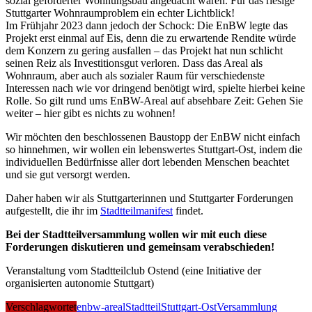
sozial geförderter Wohnungsbau angedacht waren. Für das riesige
Stuttgarter Wohnraumproblem ein echter Lichtblick!
Im Frühjahr 2023 dann jedoch der Schock: Die EnBW legte das
Projekt erst einmal auf Eis, denn die zu erwartende Rendite würde
dem Konzern zu gering ausfallen – das Projekt hat nun schlicht
seinen Reiz als Investitionsgut verloren. Dass das Areal als
Wohnraum, aber auch als sozialer Raum für verschiedenste
Interessen nach wie vor dringend benötigt wird, spielte hierbei keine
Rolle. So gilt rund ums EnBW-Areal auf absehbare Zeit: Gehen Sie
weiter – hier gibt es nichts zu wohnen!
Wir möchten den beschlossenen Baustopp der EnBW nicht einfach
so hinnehmen, wir wollen ein lebenswertes Stuttgart-Ost, indem die
individuellen Bedürfnisse aller dort lebenden Menschen beachtet
und sie gut versorgt werden.
Daher haben wir als Stuttgarterinnen und Stuttgarter Forderungen
aufgestellt, die ihr im
Stadtteilmanifest
findet.
Bei der Stadtteilversammlung wollen wir mit euch diese
Forderungen diskutieren und gemeinsam verabschieden!
Veranstaltung vom Stadtteilclub Ostend (eine Initiative der
organisierten autonomie Stuttgart)
Verschlagwortet
enbw-areal
Stadtteil
Stuttgart-Ost
Versammlung