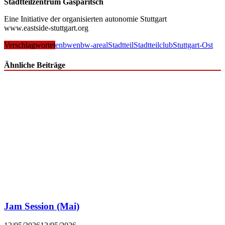
Stadtteilzentrum Gasparitsch
Eine Initiative der organisierten autonomie Stuttgart
www.eastside-stuttgart.org
Verschlagwortet
enbw
enbw-areal
Stadtteil
Stadtteilclub
Stuttgart-Ost
Ähnliche Beiträge
Jam Session (Mai)