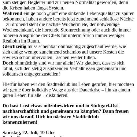
zum stetigen Begleiter und zur neuen Normalität geworden, denn
die Krisen haben längst System.
Während
einige noch „nur“ eine sinkende Lebensqualität zu spüren
bekommen, haben andere bereits jetzt zunehmend schlaflose Nächte
– zu drohend steht die nächste Wuchermiete, der notwendige
Wocheneinkauf, die horrende Stromrechnung oder auch die immer
höheren Ansprüche der Chefs für unterm Strich immer weniger
Reallohn im Raum.
Gleichzeitig
muss scheinbar ohnmächtig zugeschaut werde, wie
sich einige wenige zunehmend schamlos auf unsere Kosten die
sowieso schon übervollen Taschen weiter füllen.
Doch
ohnmächtig sind wir nur allein! Wir glauben, dass es sich
lohnt, sich den stetig zuspitzenden Verhältnissen gemeinsam und
solidarisch entgegenzustellen!
Hierfür haben wir den Stadtteilclub ins Leben gerufen, hier möchten
wir gerne über kollektive Wege aus der Dauerkrise – hin zu einem
guten Leben für alle – diskutieren.
Du hast Lust etwas mitzubewirken und in Stuttgart-Ost
nachbarschaftlich und gemeinsam zu kämpfen? Dann freuen
wir uns darauf, Dich im nächsten Stadtteilclub
kennenzulernen!
Samstag, 22. Juli, 19 Uhr