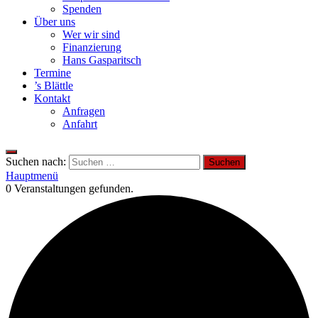
Spenden
Über uns
Wer wir sind
Finanzierung
Hans Gasparitsch
Termine
’s Blättle
Kontakt
Anfragen
Anfahrt
Suchen nach:
Hauptmenü
0 Veranstaltungen gefunden.